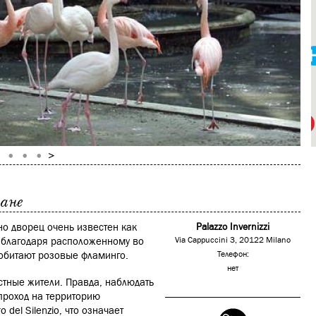
ане
 но дворец очень известен как
Palazzo Invernizzi
, благодаря расположенному во
Via Cappuccini 3, 20122 Milano
т обитают розовые фламинго.
Телефон:
нет
естные жители. Правда, наблюдать
проход на территорию
del Silenzio, что означает