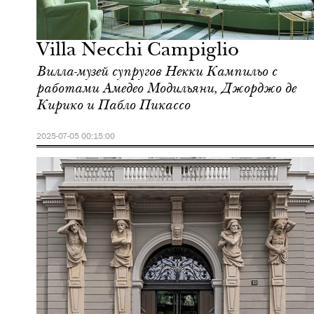
Культура
Милан
Villa Necchi Campiglio
Вилла-музей супругов Некки Кампильо с
работами Амедео Модильяни, Джорджо де
Кирико и Пабло Пикассо
2025-07-05 00:15:00
Городская среда