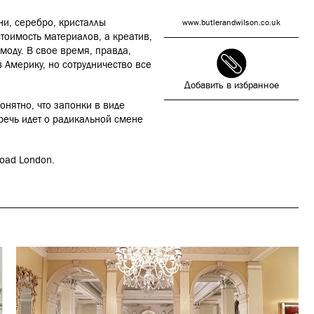
и, серебро, кристаллы
www.butlerandwilson.co.uk
стоимость материалов, а креатив,
моду. В свое время, правда,
 Америку, но сотрудничество все
Добавить в избранное
онятно, что запонки в виде
 речь идет о радикальной смене
oad London.