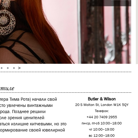
стиле
тера Тима Рота) начали свой
Butler & Wilson
осто увлечены винтажными
20 S Molton St, London W1K 5QY
орода. Позднее решили
Телефон:
поле зрения ценителей
+44 20 7409 2955
заться излишне китчевыми, но это
пн-ср, пт-сб 10:00–18:00
 формирование своей ювелирной
чт 10:00–19:00
вс 12:00–18:00