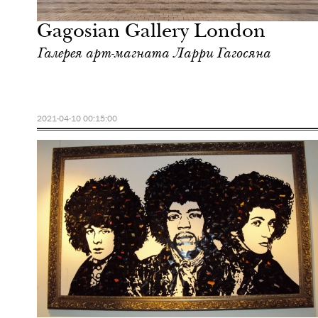
Лондон
Gagosian Gallery London
Галерея арт-магната Ларри Гагосяна
2021-04-10 00:15:00
Городская среда
Лондон