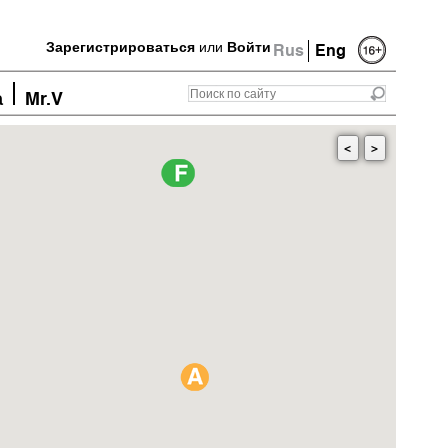
Зарегистрироваться
или
Войти
Rus
Eng
а
Mr.V
<
>