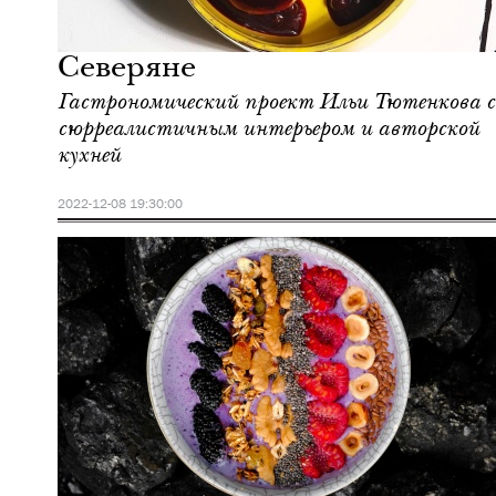
Культура
Москва
Северяне
Гастрономический проект Ильи Тютенкова с
сюрреалистичным интерьером и авторской
кухней
2022-12-08 19:30:00
Еда
Москва