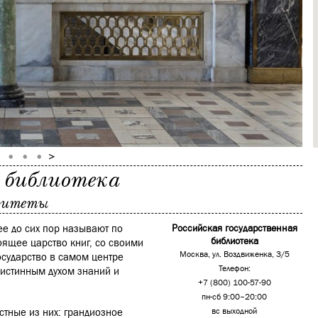
я библиотека
аритеты
ее до сих пор называют по
Российская государственная
библиотека
оящее царство книг, со своими
Москва, ул. Воздвиженка, 3/5
сударство в самом центре
Телефон:
я истинным духом знаний и
+7 (800) 100-57-90
пн-сб 9:00–20:00
стные из них: грандиозное
вс выходной