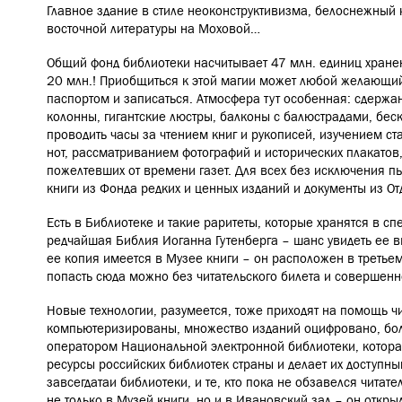
Главное здание в стиле неоконструктивизма, белоснежный
восточной литературы на Моховой…
Общий фонд библиотеки насчитывает 47 млн. единиц хранен
20 млн.! Приобщиться к этой магии может любой желающий
паспортом и записаться. Атмосфера тут особенная: сдерж
колонны, гигантские люстры, балконы с балюстрадами, бес
проводить часы за чтением книг и рукописей, изучением ст
нот, рассматриванием фотографий и исторических плакатов
пожелтевших от времени газет.
Для всех без исключения п
книги из Фонда редких и ценных изданий и документы из О
Есть в Библиотеке и такие раритеты, которые хранятся в с
редчайшая
Библия Иоганна Гутенберга – шанс увидеть ее в
е
е копия имеется в Музее книги – он расположен в третьем
попасть сюда можно без читательского билета и совершенн
Новые технологии, разумеется, тоже приходят на помощь ч
компьютеризированы, множество изданий оцифровано, боле
оператором Национальной электронной библиотеки, котора
ресурсы российских библиотек страны и делает их доступн
завсегдатаи библиотеки, и те, кто пока не обзавелся читате
не только в Музей книги, но и в Ивановский зал – он откры