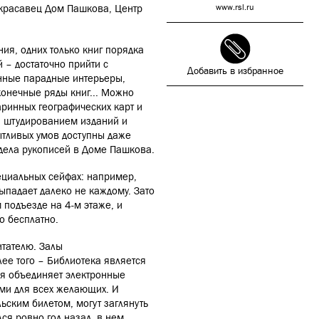
 красавец Дом Пашкова,
Центр
www.rsl.ru
ия, одних только книг порядка
 – достаточно прийти с
Добавить в избранное
анные парадные интерьеры,
конечные ряды книг... Можно
аринных географических карт и
, штудированием изданий и
ытливых умов доступны даже
тдела рукописей в Доме Пашкова
.
пециальных сейфах: например,
ыпадает далеко не каждому. Зато
 подъезде на 4-м этаже, и
о бесплатно.
итателю. Залы
е того – Библиотека является
я объединяет электронные
ыми для всех желающих.
И
льским билетом, могут заглянуть
лся ровно год назад, в нем