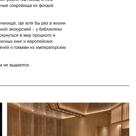
нные сокровища из фондов
нилище, где хотя бы раз в жизни
ной экскурсией – у библиотеки
окунуться в мир прошлого и
писных книг и европейских
елей и томами из императорских
м не выдаются.