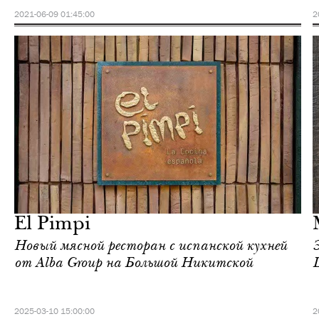
2021-06-09 01:45:00
2
Еда
Москва
El Pimpi
Новый мясной ресторан с испанской кухней
от Alba Group на Большой Никитской
2025-03-10 15:00:00
2