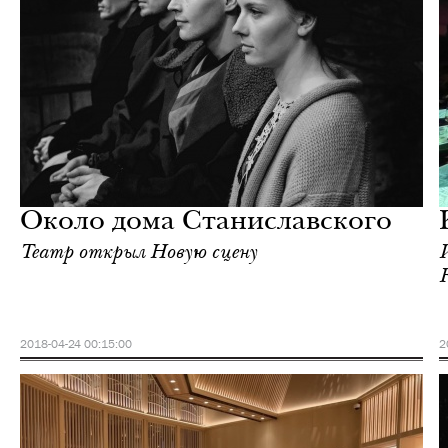
Еда
Москва
Около дома Станиславского
Театр открыл Новую сцену
2018-04-24 00:15:00
2