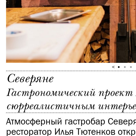
Северяне
Гастрономический проект 
сюрреалистичным интерьер
Атмосферный гастробар Север
ресторатор Илья Тютенков отк