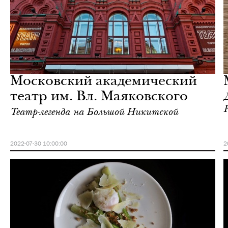
Культура
Москва
Московский академический
театр им. Вл. Маяковского
Театр-легенда на Большой Никитской
2022-07-30 10:00:00
2