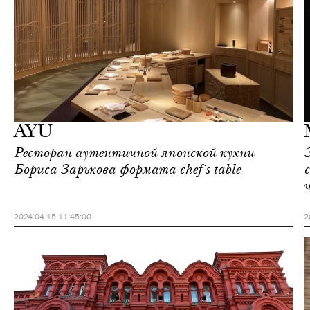
Еда
Москва
AYU
Ресторан аутентичной японской кухни
Бориса Зарькова формата chef’s table
2024-04-15 11:45:00
2