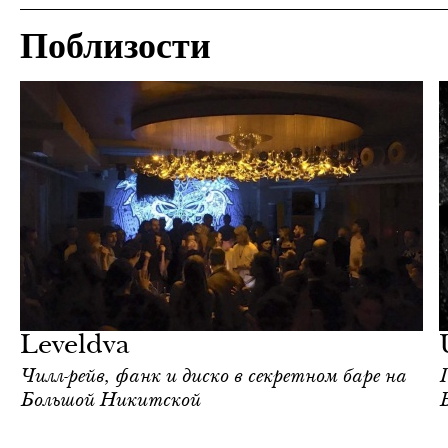
Поблизости
Еда
Москва
Leveldva
Чилл-рейв, фанк и диско в секретном баре на
Большой Никитской