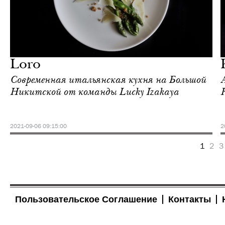
Ночная жизнь
Москва
Loro
Современная итальянская кухня на Большой
Никитской от команды Lucky Izakaya
2021-09-06 09:15:00
2
1
2
3
Пользовательское Соглашение
Контакты