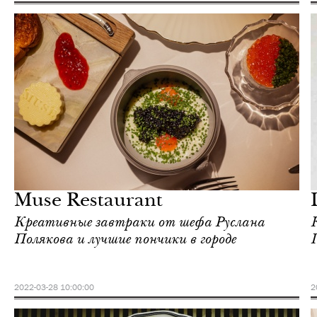
Еда
Москва
Muse Restaurant
Креативные завтраки от шефа Руслана
Полякова и лучшие пончики в городе
Г
2022-03-28 10:00:00
2