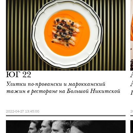
Городская среда
Москва
ЮГ 22
Улитки по-провански и марокканский
тажин в ресторане на Большой Никитской
2022-04-27 13:45:00
2