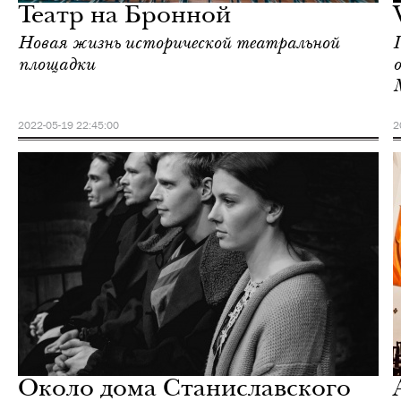
Театр на Бронной
Новая жизнь исторической театральной
площадки
о
2022-05-19 22:45:00
2
Городская среда
Москва
Около дома Станиславского