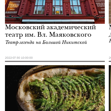
Культура
Москва
Московский академический
театр им. Вл. Маяковского
Театр-легенда на Большой Никитской
2022-07-30 10:00:00
2