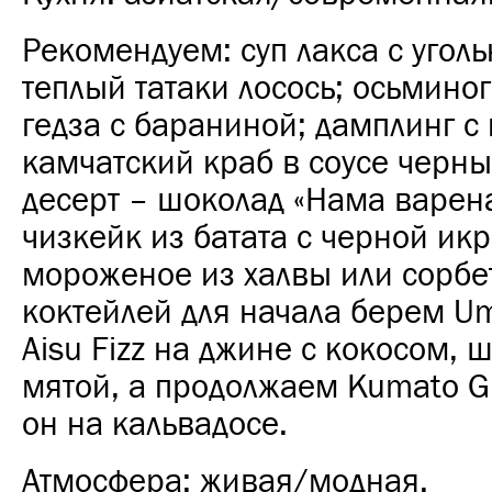
Рекомендуем: суп лакса с угол
теплый татаки лосось; осьминог
гедза с бараниной; дамплинг с
камчатский краб в соусе черны
десерт – шоколад «Нама варен
чизкейк из батата с черной икр
мороженое из халвы или сорбет
коктейлей для начала берем U
Aisu Fizz на джине с кокосом, 
мятой, а продолжаем Kumato Gi
он на кальвадосе.
Атмосфера: живая/модная.