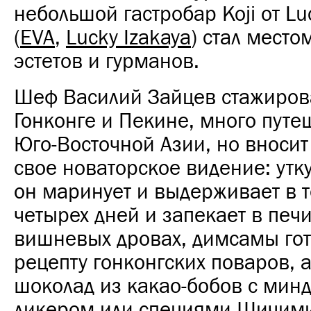
небольшой гастробар Koji от Lu
(
EVA
,
Lucky Izakaya
) стал место
эстетов и гурманов.
Шеф Василий Зайцев стажиров
Гонконге и Пекине, много путе
Юго-Восточной Азии, но вносит
свое новаторское видение: утк
он маринует и выдерживает в 
четырех дней и запекает в печ
вишневых дровах, димсамы гот
рецепту гонконгских поваров, 
шоколад из какао-бобов с мин
ликером или специями Шичими