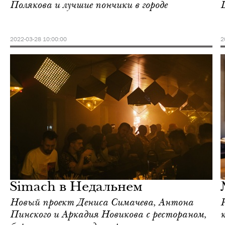
Полякова и лучшие пончики в городе
2022-03-28 10:00:00
2
Еда
Москва
Simach в Недальнем
Новый проект Дениса Симачева, Антона
Пинского и Аркадия Новикова с рестораном,
к