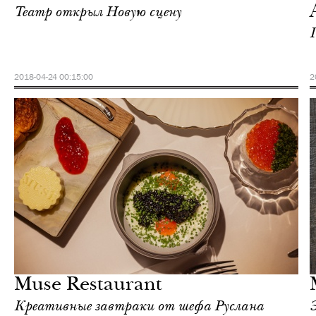
Театр открыл Новую сцену
2018-04-24 00:15:00
2
Еда
Москва
Muse Restaurant
Креативные завтраки от шефа Руслана