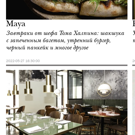
Еда
Москва
Maya
Завтраки от шефа Тома Халпина: шакшука
с запеченным багетом, утренний бургер,
черный панкейк и многое другое
2022-05-27 16:30:00
2
Еда