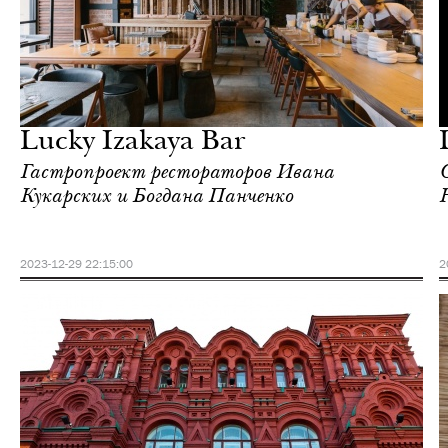
Еда
Москва
Lucky Izakaya Bar
Гастропроект рестораторов Ивана
Кукарских и Богдана Панченко
2023-12-29 22:15:00
2