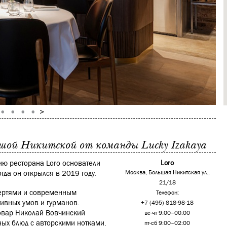
ьшой Никитской от команды Lucky Izakaya
ию ресторана Loro основатели
Loro
когда он открылся в 2019 году.
Москва, Большая Никитская ул.,
21/18
тертями и современным
Телефон:
тивных умов и гурманов.
+7 (495) 818-98-18
повар Николай Вовчинский
вс-чт 9:00–00:00
ных блюд с авторскими нотками.
пт-сб 9:00–02:00