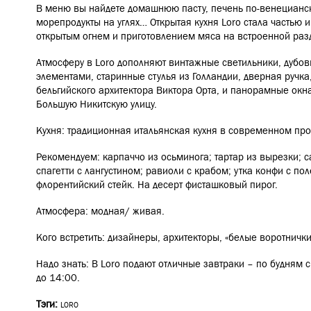
В меню вы найдете домашнюю пасту, печень по-венецианск
морепродукты на углях… Открытая кухня Loro стала частью 
открытым огнем и приготовлением мяса на встроенной раз
Атмосферу в Loro дополняют винтажные светильники, дубо
элементами, старинные стулья из Голландии, дверная ручка
бельгийского архитектора Виктора Орта, и панорамные окн
Большую Никитскую улицу.
Кухня: традиционная итальянская кухня в современном про
Рекомендуем: карпаччо из осьминога; тартар из вырезки; с
спагетти с лангустином; равиоли с крабом; утка конфи с пол
флорентийский стейк. На десерт фисташковый пирог.
Атмосфера: модная/ живая.
Кого встретить: дизайнеры, архитекторы, «белые воротничк
Надо знать: В Loro подают отличные завтраки – по будням 
до 14:00.
Тэги:
LORO