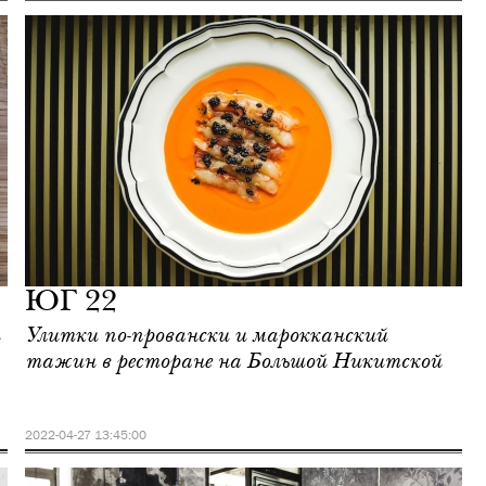
ЮГ 22
Улитки по-провански и марокканский
тажин в ресторане на Большой Никитской
2022-04-27 13:45:00