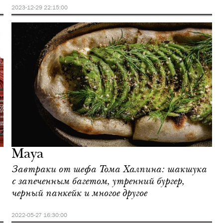
2023-12-29 22:15:00
Maya
Завтраки от шефа Тома Халпина: шакшука
с запеченным багетом, утренний бургер,
черный панкейк и многое другое
2022-05-27 16:30:00