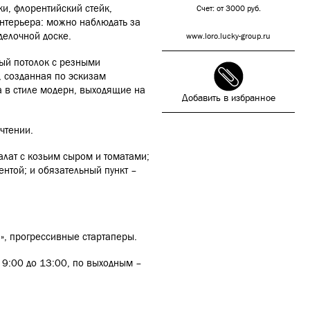
и, флорентийский стейк,
Счет: от 3000 руб.
интерьера: можно наблюдать за
делочной доске.
www.loro.lucky-group.ru
вый потолок с резными
, созданная по эскизам
а в стиле модерн, выходящие на
Добавить в избранное
чтении.
алат с козьим сыром и томатами;
ентой; и обязательный пункт –
и», прогрессивные стартаперы.
с 9:00 до 13:00, по выходным –