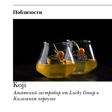
Поблизости
Еда
Москва
Koji
Азиатский гастробар от Lucky Group в
Калашном переулке