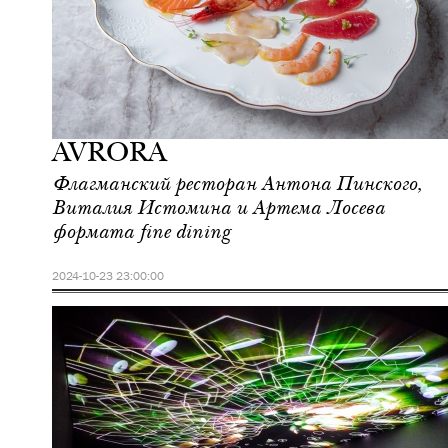
Еда
Москва
AVRORA
Флагманский ресторан Антона Пинского,
Виталия Истомина и Артема Лосева
формата fine dining
2024-10-23 23:00:00