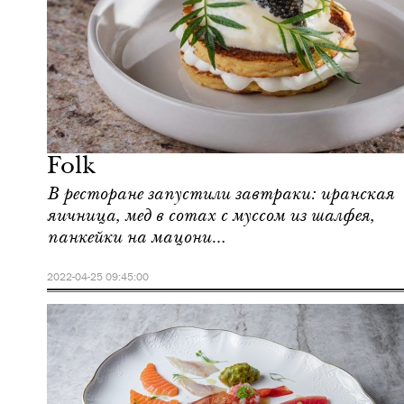
Еда
Москва
Folk
В ресторане запустили завтраки: иранская
яичница, мед в сотах с муссом из шалфея,
панкейки на мацони…
2022-04-25 09:45:00