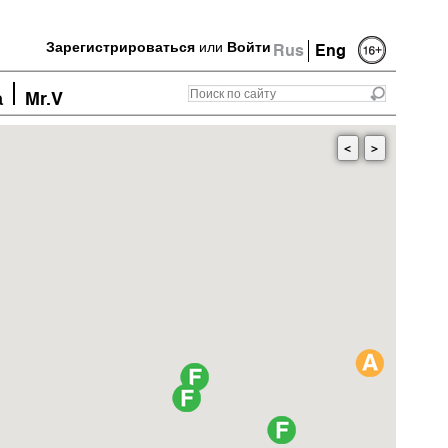
Зарегистрироваться
или
Войти
Rus
Eng
а
Mr.V
<
>