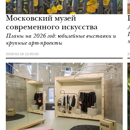
Культура
Москва
Московский музей
современного искусства
Планы на 2026 год: юбилейные выставки и
крупные арт-проекты
2026-02-18 12:00:00
2
Еда
Москва