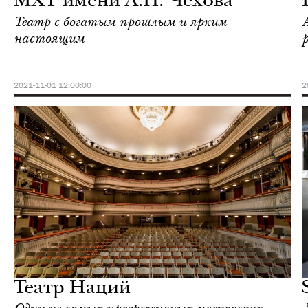
МХТ имени А.П. Чехова
Театр с богатым прошлым и ярким
настоящим
2021-11-01 12:00:00
2
Еда
Москва
Театр Наций