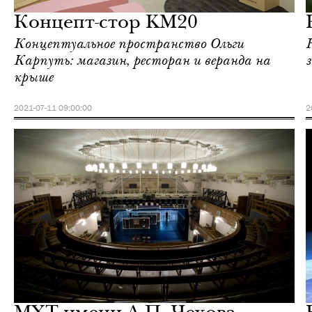
Концепт-стор KM20
Концептуальное пространство Ольги
Карпуть: магазин, ресторан и веранда на
крыше
2021-07-11 09:00:00
2
Культура
Москва