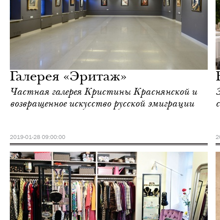
Еда
Москва
Галерея «Эритаж»
Частная галерея Кристины Краснянской и
возвращенное искусство русской эмиграции
2019-01-28 09:00:00
2