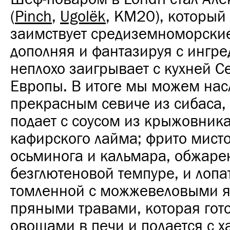
(
Pinch
,
Ugolëk
, KM20), который
заимствует средиземноморски
дополняя и фантазируя с ингре
неплохо заигрывает с кухней 
Европы. В итоге мы можем нас
прекрасным севиче из сибаса,
подает с соусом из крыжовник
кафирского лайма; фрито мисто
осьминога и кальмара, обжаре
безглютеновой темпуре, и лопа
томленной с можжевеловыми я
пряными травами, которая гото
овощами в печи и подается с х