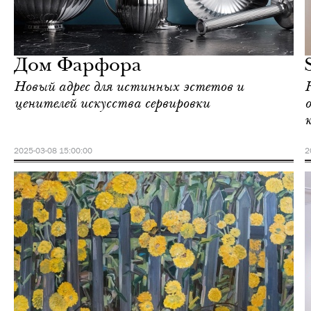
Еда
Москва
Дом Фарфора
Новый адрес для истинных эстетов и
ценителей искусства сервировки
2025-03-08 15:00:00
2