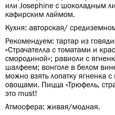
или Josephine c шоколадным л
кафирским лаймом.
Кухня: авторская/ средиземно
Рекомендуем: тартар из говяди
«Страчателла с томатами и кра
смородиной»; равиоли с ягнен
шалфеем; вонголе в белом вине
можно взять лопатку ягненка 
овощами. Пицца «Трюфель, стра
это must!
Атмосфера: живая/модная.