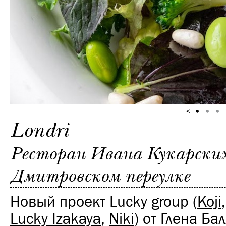
Londri
Ресторан Ивана Кукарских
Дмитровском переулке
Новый проект Lucky group (
Koji
Lucky Izakaya
,
Niki
) от Глена Ба