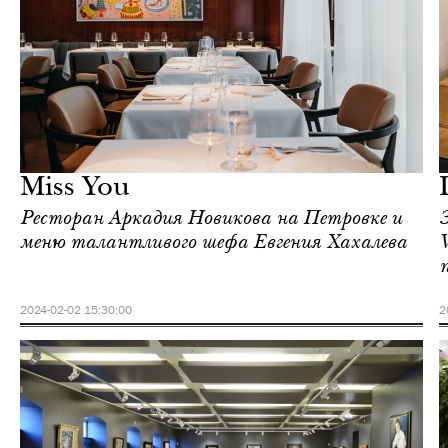
Шоппинг
Москва
Miss You
Ресторан Аркадия Новикова на Петровке и
меню талантливого шефа Евгения Хахалева
п
2024-02-02 15:30:00
2