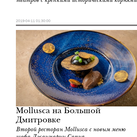
театров с крепкими историческими корнями
2019-04-11 01:30:00
Культура
Москва
Mollusca на Большой
Дмитровке
Второй ресторан Mollusca с новым меню
шефа Джанмарии Сапия