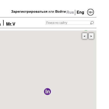
Зарегистрироваться
или
Войти
Rus
Eng
а
Mr.V
<
>