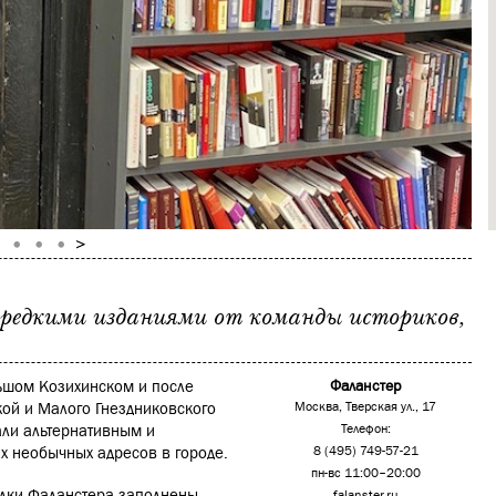
едкими изданиями от команды историков,
ьшом Козихинском и после
Фаланстер
кой и Малого Гнездниковского
Москва, Тверская ул., 17
али альтернативным и
Телефон:
ых необычных адресов в городе.
8 (495) 749-57-21
пн-вс 11:00–20:00
олки Фаланстера заполнены
falanster.ru