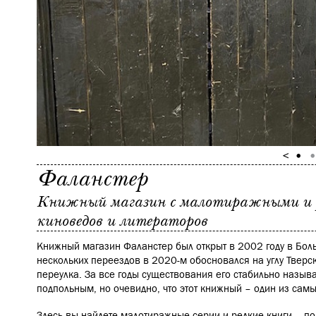
Фаланстер
Книжный магазин с малотиражными и р
киноведов и литераторов
Книжный магазин Фаланстер был открыт в 2002 году в Бол
нескольких переездов в 2020-м обосновался на углу Тверс
переулка. За все годы существования его стабильно назыв
подпольным, но очевидно, что этот книжный – один из сам
Здесь вы найдете малотиражные серии и редкие книги – п