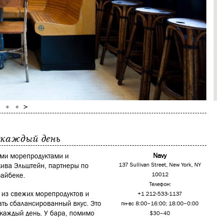
а каждый день
ыми морепродуктами и
Navy
кива Эльштейн, партнеры по
137 Sullivan Street, New York, NY
райбеке.
10012
Телефон:
 из свежих морепродуктов и
+1 212-533-1137
ать сбалансированный вкус. Это
пн-вс 8:00–16:00; 18:00–0:00
а каждый день. У бара, помимо
$30–40