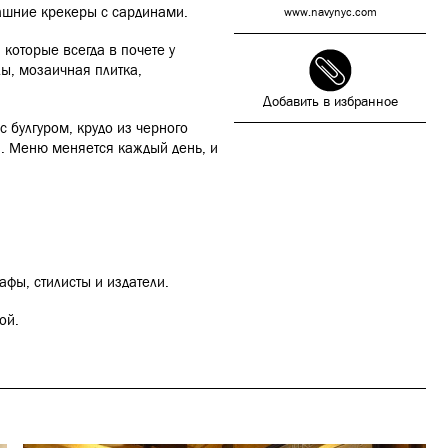
машние крекеры с сардинами.
www.navynyc.com
 которые всегда в почете у
ы, мозаичная плитка,
Добавить в избранное
с булгуром, крудо из черного
й. Меню меняется каждый день, и
афы, стилисты и издатели.
бой.