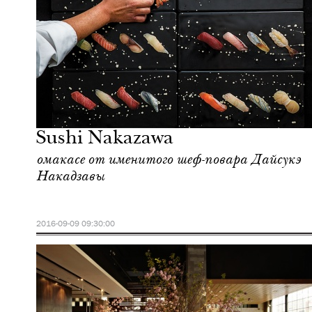
Шоппинг
Нью-Йорк
Sushi Nakazawa
омакасе от именитого шеф-повара Дайсукэ
Накадзавы
2016-09-09 09:30:00