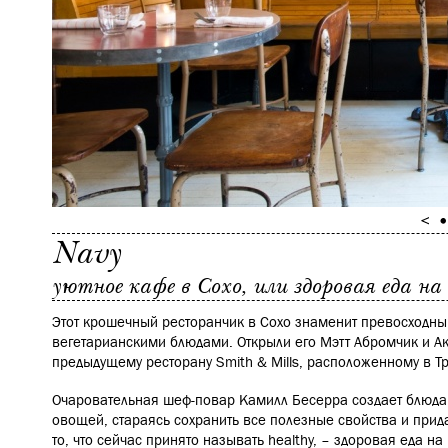
Navy
уютное кафе в Сохо, или здоровая еда н
Этот крошечный ресторанчик в Сохо знаменит превосходн
вегетарианскими блюдами. Открыли его Мэтт Абромчик и А
предыдущему ресторану Smith & Mills, расположенному в Т
Очаровательная шеф-повар Камилл Бесерра создает блюда
овощей, стараясь сохранить все полезные свойства и прид
то, что сейчас принято называть healthy, – здоровая еда н