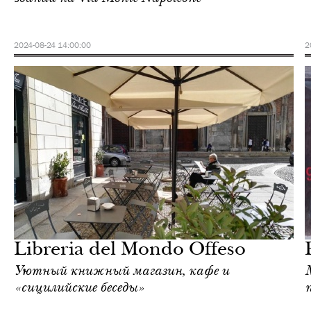
2024-08-24 14:00:00
2
Культура
Милан
Libreria del Mondo Offeso
Уютный книжный магазин, кафе и
«сицилийские беседы»