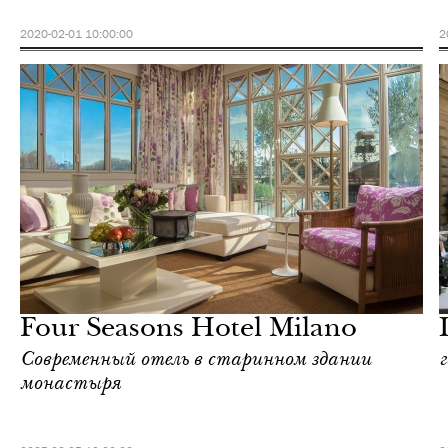
2020-02-01 10:00:00
2
Еда
Милан
Four Seasons Hotel Milano
Современный отель в старинном здании
г
монастыря