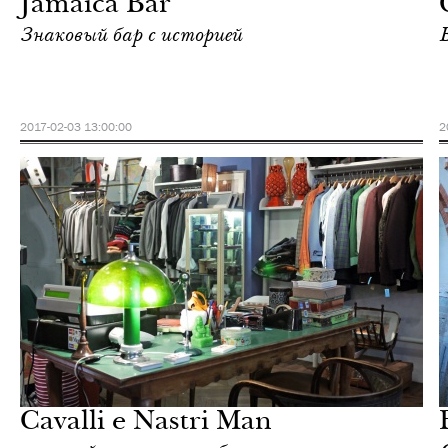
Jamaica Bar
Знаковый бар с историей
2017-02-03 13:00:00
2
Городская среда
Милан
Cavalli e Nastri Man