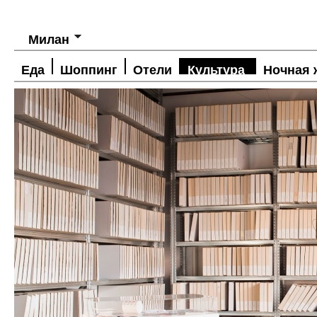
Милан
Еда
Шоппинг
Отели
Культура
Ночная 