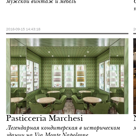
мужской винтаж и мебель
2016-09-15 14:43:18
2
Ночная жизнь
Милан
Pasticceria Marchesi
Легендарная кондитерская в историческом
здании на Via Monte Napoleone