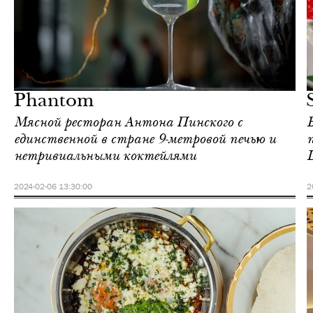
Еда
Москва
Phantom
Мясной ресторан Антона Пинского с
единственной в стране 9-метровой печью и
нетривиальными коктейлями
2024-02-06 13:30:00
2