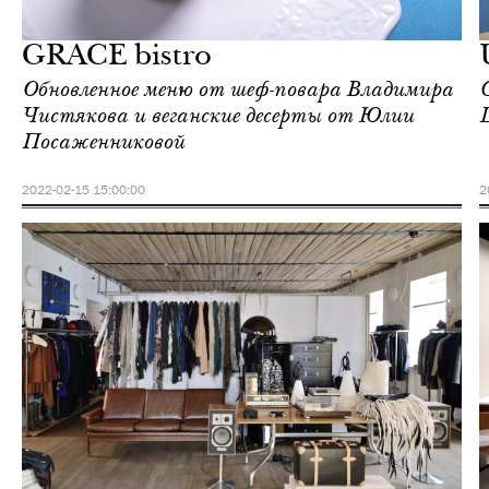
Москва
GRACE bistro
Обновленное меню от шеф-повара Владимира
Чистякова и веганские десерты от Юлии
Посаженниковой
2022-02-15 15:00:00
2
Городская среда
Москва