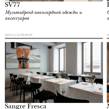
SV77
Мультибренд авангардной одежды и
аксессуаров
2022-11-12 09:00:00
2
Еда
Москва
Sangre Fresca