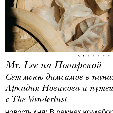
Mr. Lee на Поварской
Сет-меню димсамов в пана
Аркадия Новикова и путеш
с The Vanderlust
новость дня:
В рамках коллабо