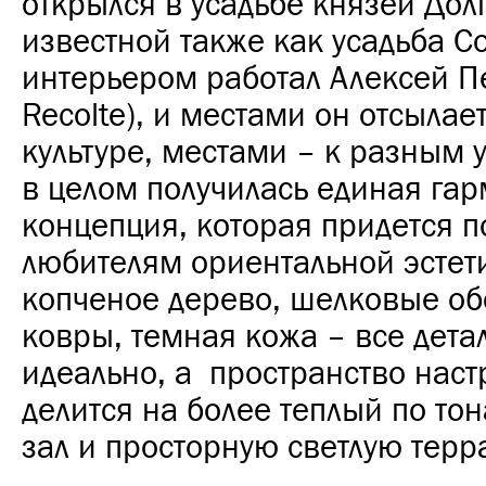
открылся в усадьбе князей Дол
известной также как усадьба Со
интерьером работал Алексей П
Recolte), и местами он отсылае
культуре, местами – к разным 
в целом получилась единая га
концепция, которая придется п
любителям ориентальной эстет
копченое дерево, шелковые о
ковры, темная кожа – все дет
идеально, а пространство нас
делится на более теплый по то
зал и просторную светлую терра