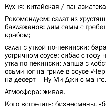
Кухня: китайская / паназиатска
Рекомендуем: салат из хрустящ
баклажанов; дим самы с гребе
крабом;
салат с уткой по-пекински; бар
устричном соусе; сибас с тофу 
утка по-пекински; лапша с лобс
осьминог на гриле в соусе «Че
на десерт – Ну Ми Джи с манго
Атмосфера: живая.
Кого встретить: бизнесмены, «