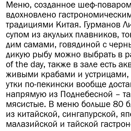
Меню, созданное шеф-поваром
вдохновлено гастрономически
традициями Китая. Гурманов Ли
супом из акульих плавников, 
дим самами,
говядиной с черн
дикую рыбу можно выбрать в р
of the day
, также в зале есть а
живыми крабами и устрицами, 
утки по-пекински вообще дост
напрямую из Поднебесной – та
мясистые. В меню больше 80 б
из китайской, сингапурской, яп
малазийской и тайской гастро