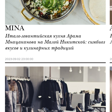
Еда
Москва
MINA
Итало-левантийская кухня Арама
Мнацаканова на Малой Никитской: симбиоз
вкусов и кулинарных традиций
2023-09-02 23:00:00
2