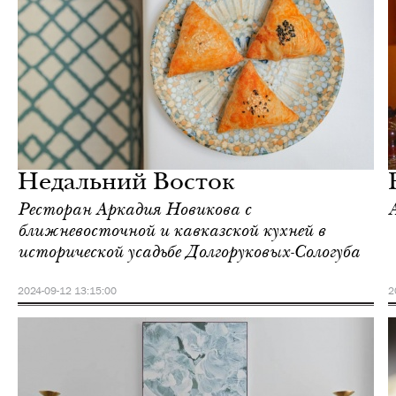
Культура
Москва
Недальний Восток
Ресторан Аркадия Новикова с
ближневосточной и кавказской кухней в
исторической усадьбе Долгоруковых-Сологуба
2024-09-12 13:15:00
2