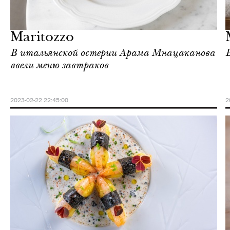
Городская среда
Москва
Maritozzo
В итальянской остерии Арама Мнацаканова
ввели меню завтраков
2023-02-22 22:45:00
2
Еда