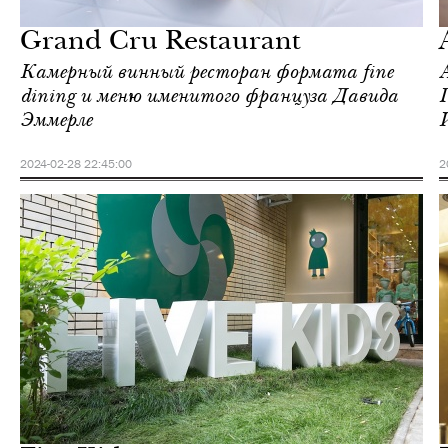
Москва
Grand Cru Restaurant
Камерный винный ресторан формата fine
dining и меню именитого француза Давида
Эммерле
2024-02-28 22:45:00
2
Еда
Москва