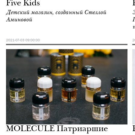
Five Kids
Детский магазин, созданный Стеллой
Аминовой
2021-07-03 09:00:00
2
Еда
Москва
MOLECULE Патриаршие