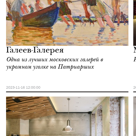
Еда
Москва
Галеев-Галерея
Одна из лучших московских галерей в
укромном уголке на Патриарших
2023-11-16 12:00:00
2