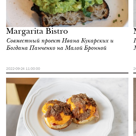
Еда
Москва
Margarita Bistro
Совместный проект Ивана Кукарских и
Богдана Панченко на Малой Бронной
2022-09-24 11:00:00
2