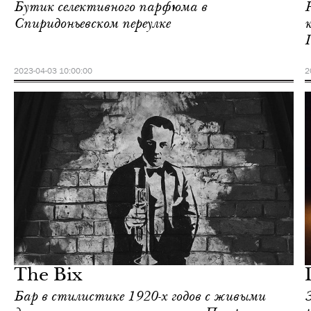
Бутик селективного парфюма в
Спиридоньевском переулке
2023-04-03 10:00:00
2
Культура
Москва
The Bix
Бар в стилистике 1920-х годов с живыми